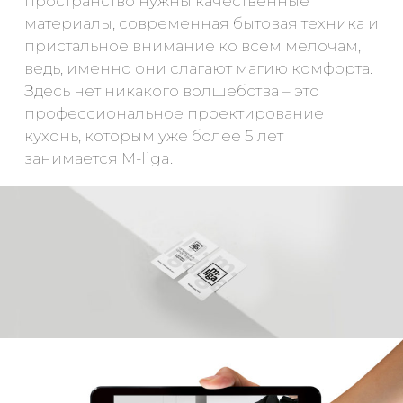
пространство нужны качественные
материалы, современная бытовая техника и
пристальное внимание ко всем мелочам,
ведь, именно они слагают магию комфорта.
Здесь нет никакого волшебства – это
профессиональное проектирование
кухонь, которым уже более 5 лет
занимается M-liga.