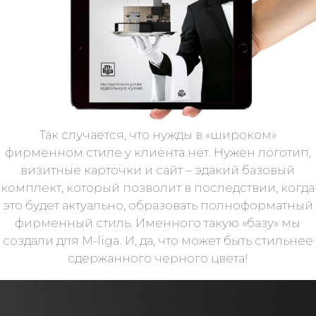
Так случается, что нужды в «широком»
фирменном стиле у клиента нет. Нужен логотип,
визитные карточки и сайт – эдакий базовый
комплект, который позволит в последствии, когда
это будет актуально, образовать полноформатный
фирменный стиль. Именного такую «базу» мы
создали для M-liga. И, да, что может быть стильнее
сдержанного черного цвета!