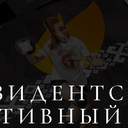
ЗИДЕНТ
ТИВНЫЙ