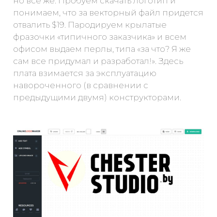
но все же. Пробуем скачать логотип и
понимаем, что за векторный файл придется
отвалить $19. Пародируем крылатые
фразочки «типичного заказчика» и всем
офисом выдаем перлы, типа «за что? Я же
сам все придумал и разработал!». Здесь
плата взимается за эксплуатацию
навороченного (в сравнении с
предыдущими двумя) конструкторами.