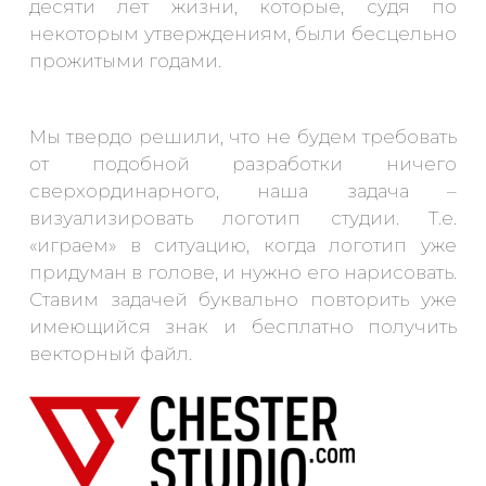
десяти лет жизни, которые, судя по
некоторым утверждениям, были бесцельно
прожитыми годами.
Мы твердо решили, что не будем требовать
от подобной разработки ничего
сверхординарного, наша задача –
визуализировать логотип студии. Т.е.
«играем» в ситуацию, когда логотип уже
придуман в голове, и нужно его нарисовать.
Ставим задачей буквально повторить уже
имеющийся знак и бесплатно получить
векторный файл.