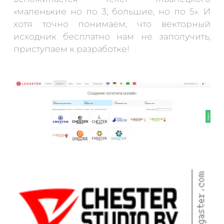
«маленькие но по 3, большие, но по 5». И
хотя точно понимаем, что векторный
исходник бесплатно нам не заполучить,
приступаем к разработке!